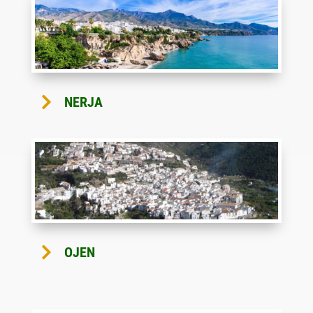

NERJA

OJEN