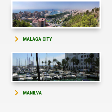

MALAGA CITY

MANILVA