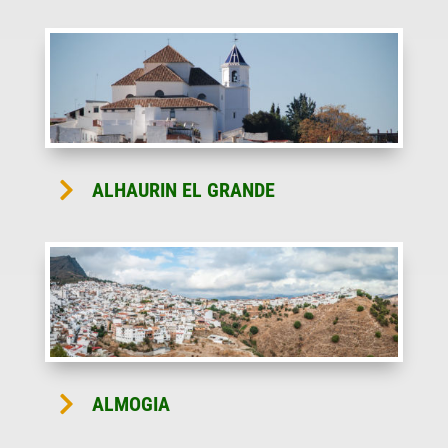

ALHAURIN EL GRANDE

ALMOGIA