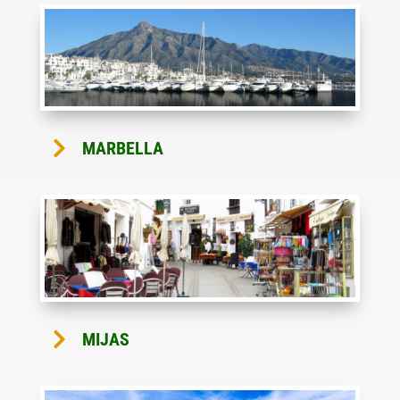

MARBELLA

MIJAS