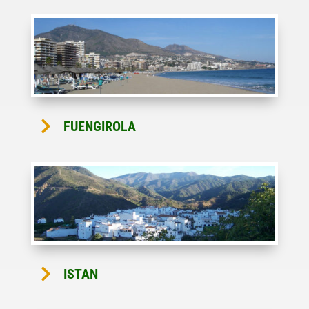

FUENGIROLA

ISTAN