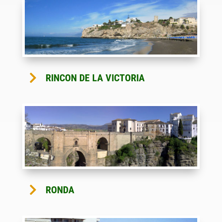

RINCON DE LA VICTORIA

RONDA