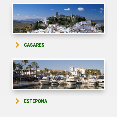

CASARES

ESTEPONA