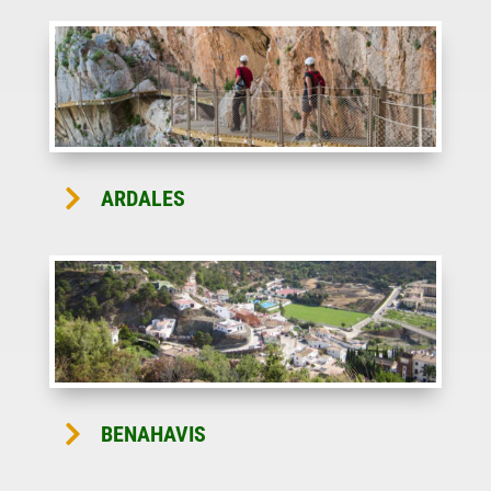

ARDALES

BENAHAVIS